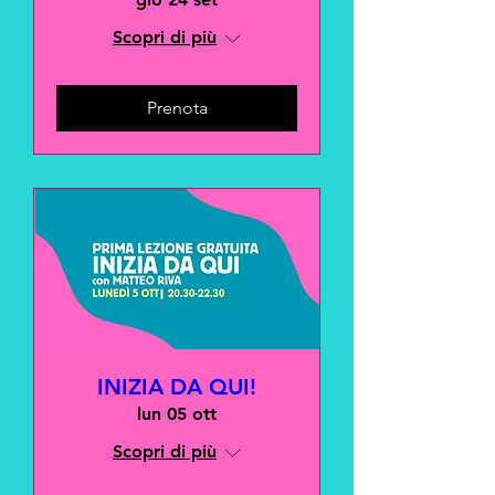
Scopri di più
Prenota
INIZIA DA QUI!
lun 05 ott
Scopri di più