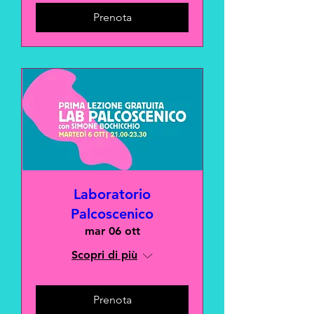
Prenota
Laboratorio
Palcoscenico
mar 06 ott
Scopri di più
Prenota