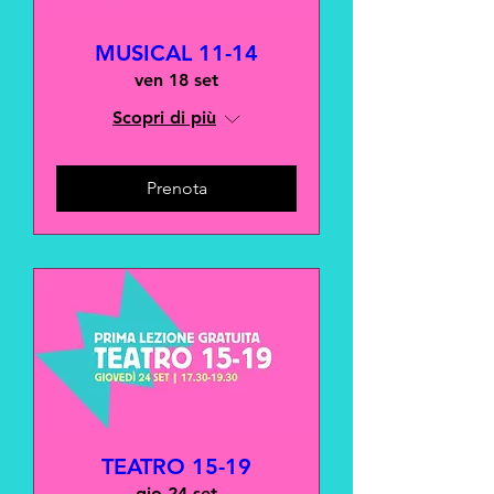
MUSICAL 11-14
ven 18 set
Scopri di più
Prenota
TEATRO 15-19
gio 24 set