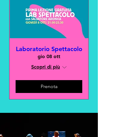
Laboratorio Spettacolo
gio 08 ott
Scopri di più
Prenota