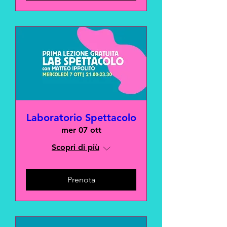
Laboratorio Spettacolo
mer 07 ott
Scopri di più
Prenota