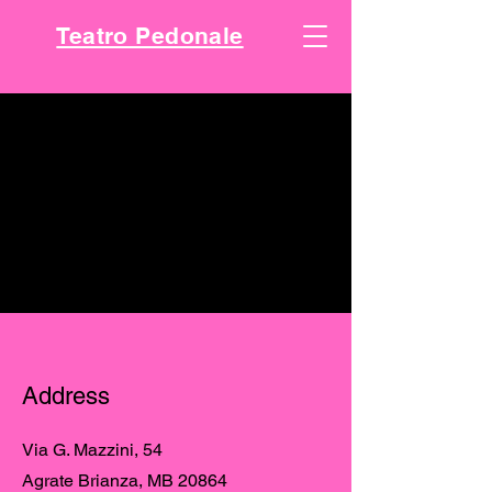
Teatro Pedonale
Contatti
Address
Via G. Mazzini, 54
Agrate Brianza, MB 20864