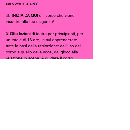
sai dove iniziare?
👉🏻 
INIZIA DA QUI 
è il corso che viene 
incontro alle tue esigenze!
⏳ 
Otto lezioni
 di teatro per principianti, per 
un totale di 16 ore, in cui apprenderete 
tutte le basi della recitazione: dall’uso del 
corpo a quello della voce, dal gioco alla 
relazione in scena. A guidare il corso, 
Matteo Riva
, regista, formatore e fondatore 
di Teatro Pedonale.
✨ Lezione di prova gratuita! 
📆 Lunedì 2 Dicembre | 20:30
🎭Teatro Pedonale
Mostra di più