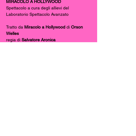
MIRACOLO A HOLLYWOOD
Spettacolo a cura degli allievi del 
Laboratorio Spettacolo Avanzato
Tratto da 
Miracolo a Hollywood 
di 
Orson 
Welles
regia di 
Salvatore Aronica
con 
Bossi Cecilia
, 
Conti Edoardo
, 
Farina 
Beatrice
, 
Ferrando Simone
, 
Gelao 
Nicoletta
, 
Gelfi Martina
, 
Terranova Irene
, 
Urciuoli Vittorio
, 
Valandro Diego.
Si ringrazia
 Nicolò Valandro 
per le 
registrazioni.
Mostra di più
Condividi questo evento