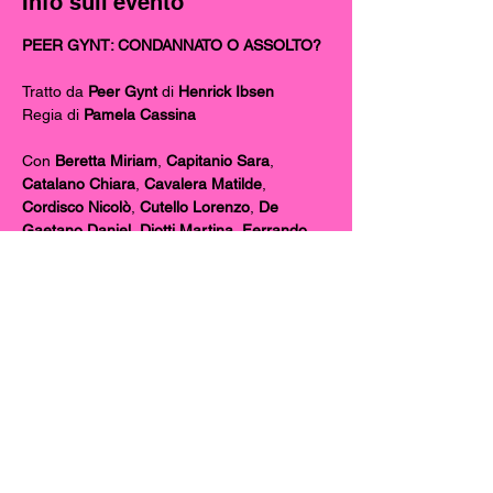
Info sull'evento
PEER GYNT: CONDANNATO O ASSOLTO?
Tratto da 
Peer Gynt
 di 
Henrick Ibsen
Regia di 
Pamela Cassina
Con 
Beretta Miriam
, 
Capitanio Sara
, 
Catalano Chiara
, 
Cavalera Matilde
, 
Cordisco Nicolò
, 
Cutello Lorenzo
, 
De 
Gaetano Daniel
, 
Diotti Martina
, 
Ferrando 
Stefano
, 
Gamba Marina
, 
Golini Emma
, 
Grossi Camilla
,
 Heves Sofia
, 
Marciello 
Sophie
, 
Riva Elenie
, 
Sorrenti Alice
,
 Toscano 
Chiara
, 
Toscani Debora
.
INFO 
23 Maggio 2025 • Ore 20:30
Mostra di più