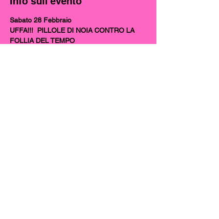
Info sull'evento
Sabato 28 Febbraio
UFFA!!!  PILLOLE DI NOIA CONTRO LA 
FOLLIA DEL TEMPO
di e con Francesca Cecala, Miriam Gotti, 
Ilaria Pezzera 
arrangiamento canti Miriam Gotti
luci Simone Moretti
scene Marco Muzzolon 
Mostra di più
Condividi questo evento