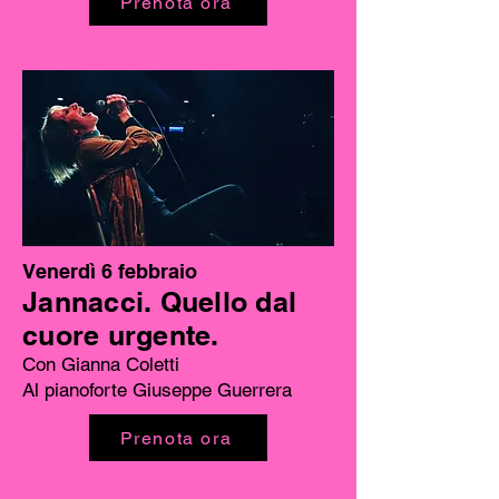
Prenota ora
Venerdì 6 febbraio
Jannacci. Quello dal
cuore urgente.
Con Gianna Coletti
Al pianoforte Giuseppe Guerrera
Prenota ora