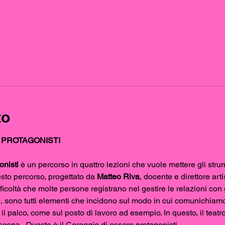
to
 PROTAGONISTI
nisti 
è un percorso in quattro lezioni che vuole mettere gli strum
Questo percorso, progettato da 
Matteo Riva
, docente e direttore art
icoltà che molte persone registrano nel gestire le relazioni con gli
, sono tutti elementi che incidono sul modo in cui comunichiamo 
il palco, come sul posto di lavoro ad esempio. In questo, il teatro
cena.  Questo è il Coraggio di essere protagonisti. 