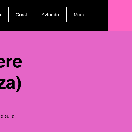
o
Corsi
Aziende
More
ere
za)
e sulla