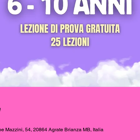
e
e Mazzini, 54, 20864 Agrate Brianza MB, Italia