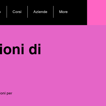
o
Corsi
Aziende
More
ioni di
ioni per